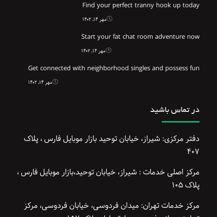
Find your perfect tranny hook up today
مهر ۱۴, ۱۴۰۲
Start your fat chat room adventure now
مهر ۱۴, ۱۴۰۲
Get connected with neighborhood singles and possess fun
مهر ۱۴, ۱۴۰۲
در تماس باشید
دفتر مرکزی: شیراز، خیابان توحید بازار موبایل فارس ، پلاک
۴۰۷
مرکز اصلی خدمات : شیراز، خیابان توحید،بازار موبایل فارس ،
پلاک ۱۰۵
مرکز خدمات تهران: میدان فردوسی، خیابان فردوسی، مرکز