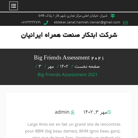
Ski
شیراز، خیابان اهلی،مرکز تجاری شهر،فاز ۱.پلاک b49
۰۷۱۳۲۲۲۲۷۶۱
ebtekar.sanat.hamrah.iranian@gmail.com
t
conten
شرکت ابتکار صنعت همراه ایرانیان
Big Friends Assessment 2021
صفحه نخست
۱۴۰۲
مهر
۳
Big Friends Assessment 2021
مهر ۳, ۱۴۰۲
admin
Large Amis est en fait un grand site de rencontres
pour BBW (big beau dames), BHM (gros beau gars),